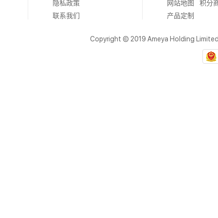
隐私政策
网站地图
积分
时钟/计时 - 专用
PMIC - LED
联系我们
产品定制
PMIC - 照明，镇流器控制器
PMIC - M
Copyright © 2019 Ameya Holding Limite
PMIC - 电机，电桥式驱动器
RF 模具产品
PMIC - OR 控制器，理想二极管
PMIC - P
RF 定向耦合器
PMIC - 电源
时钟/计时 - 时钟发生器，PLL，频率合成器
时钟/计时 - 
RF 前端（LNA + PA）
RF 其它 IC 
时钟/计时 - 可编程计时器和振荡器
RF FET
RF 调制器
PMIC - 
PMIC - 监控器
PMIC - 热管
PMIC - 电压基准
时钟/计时 -