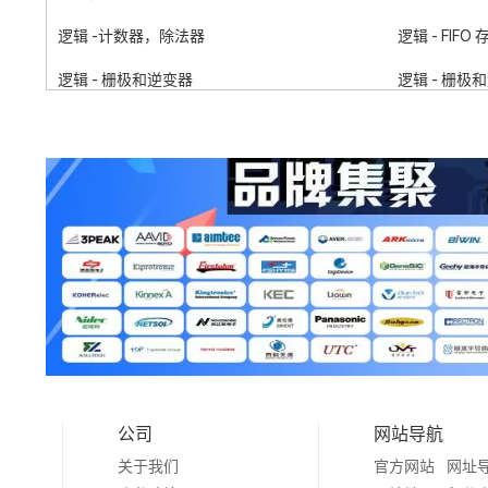
逻辑 -计数器，除法器
逻辑 - FIFO
逻辑 - 栅极和逆变器
逻辑 - 栅极
逻辑 - 多频振荡器
逻辑 - 奇
逻辑 - 信号开关，多路复用器，解码器
逻辑 - 专用
过时/停产零件编号
RF配件
RF 二极管
存储器
存储器 - 用于 FPGA 的配置 Proms
RF 放大器
PMIC - AC-DC 转换器，离线开关
RF 天线
PMIC - 电池管理
配件
RF 检测器
PMIC - 显
公司
网站导航
关于我们
官方网站
网址
PMIC - 能量测量
PMIC - 热