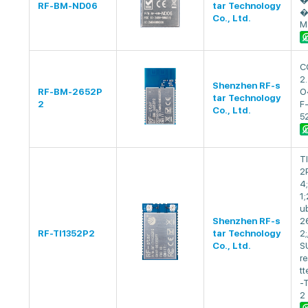
RF-BM-ND06
tar Technology
�
Co., Ltd.
M
C
2
Shenzhen RF-s
RF-BM-2652P
O
tar Technology
2
F
Co., Ltd.
5
T
2
4
1
u
Shenzhen RF-s
2
RF-TI1352P2
tar Technology
2;
Co., Ltd.
S
r
tt
-
2