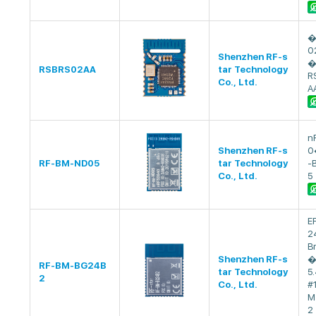
�
0
Shenzhen RF-s
�
RSBRS02AA
tar Technology
R
Co., Ltd.
A
n
Shenzhen RF-s
0
RF-BM-ND05
tar Technology
-
Co., Ltd.
5
E
2
B
Shenzhen RF-s
�
RF-BM-BG24B
tar Technology
5
2
Co., Ltd.
#
M
2