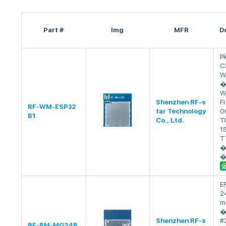
Part #
Img
MFR
D
P
C
W
�
W
Shenzhen RF-s
Fi
RF-WM-ESP32
tar Technology
0
B1
Co., Ltd.
T
1
T
�
�
E
2
m
�
Shenzhen RF-s
#
RF-BM-MG24B