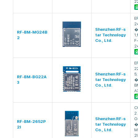
2
E
2
Shenzhen RF-s
�
RF-BM-MG24B
tar Technology
1;
2
Co., Ltd.
F
2
E
2
Shenzhen RF-s
5;
RF-BM-BG22A
tar Technology
�
3
Co., Ltd.
B
A
C
2
Shenzhen RF-s
O
RF-BM-2652P
tar Technology
�
2I
Co., Ltd.
M
2I