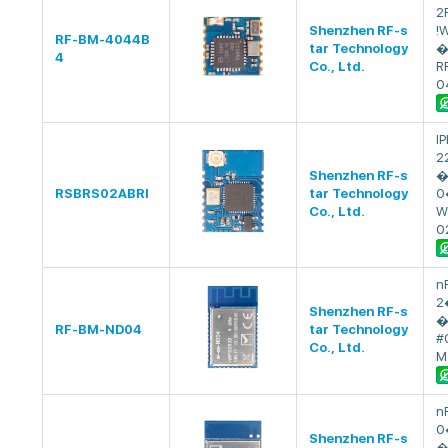
2
Shenzhen RF-s
!
RF-BM-4044B
tar Technology
�
4
Co., Ltd.
R
0
I
2
Shenzhen RF-s
�
RSBRS02ABRI
tar Technology
0
Co., Ltd.
W
0
n
2
Shenzhen RF-s
�
RF-BM-ND04
tar Technology
#
Co., Ltd.
M
n
0
Shenzhen RF-s
�ݻ Mes