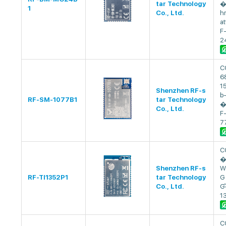
tar Technology
�
1
Co., Ltd.
h
at
F
2
C
6
1
Shenzhen RF-s
b
RF-SM-1077B1
tar Technology
�
Co., Ltd.
F
7
C
�
Shenzhen RF-s
W
RF-TI1352P1
tar Technology
G
Co., Ltd.
G
1
C