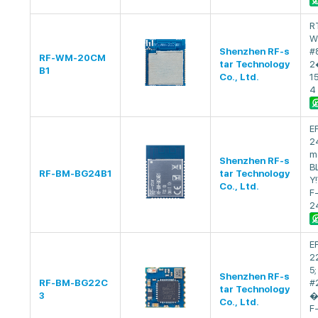
R
W
Shenzhen RF-s
#
RF-WM-20CM
tar Technology
2
B1
Co., Ltd.
15
4
E
2
m
Shenzhen RF-s
B
RF-BM-BG24B1
tar Technology
Y
Co., Ltd.
F
2
E
2
5
Shenzhen RF-s
RF-BM-BG22C
#
tar Technology
3
�
Co., Ltd.
F