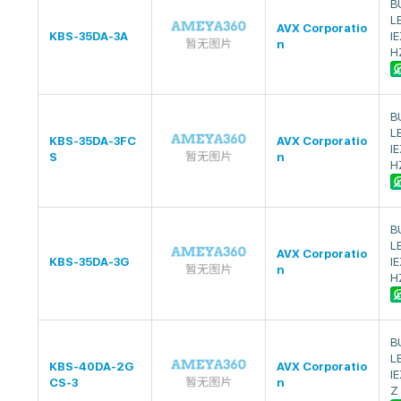
B
L
AVX Corporatio
KBS-35DA-3A
I
n
H
B
L
KBS-35DA-3FC
AVX Corporatio
I
S
n
H
B
L
AVX Corporatio
KBS-35DA-3G
I
n
H
B
L
KBS-40DA-2G
AVX Corporatio
I
CS-3
n
Z