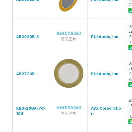
Z
B
L
AB2020B-3
PUI Audio, Inc.
I
H
B
L
AB2720B
PUI Audio, Inc.
I
Z
B
L
KBS-20DA-7C-
AVX Corporatio
I
104
n
H