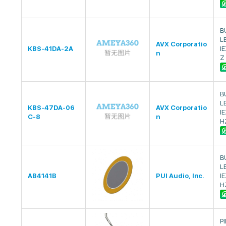
B
L
AVX Corporatio
KBS-41DA-2A
I
n
Z
B
L
KBS-47DA-06
AVX Corporatio
I
C-8
n
H
B
L
AB4141B
PUI Audio, Inc.
I
H
P