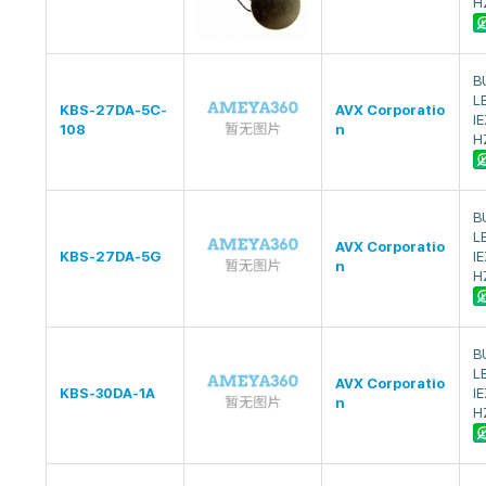
H
B
L
KBS-27DA-5C-
AVX Corporatio
I
108
n
H
B
L
AVX Corporatio
KBS-27DA-5G
I
n
H
B
L
AVX Corporatio
KBS-30DA-1A
I
n
H