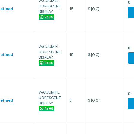
VACUUM FL
0
UORESCENT
efined
15
$
[0.0]
DISPLAY
RoHS
VACUUM FL
0
UORESCENT
efined
15
$
[0.0]
DISPLAY
RoHS
VACUUM FL
0
UORESCENT
efined
8
$
[0.0]
DISPLAY
RoHS