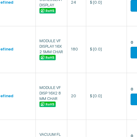
efined
24
$
[0.0]
DISPLAY
RoHS
MODULE VF
0
DISPLAY 16X
efined
180
$
[0.0]
2 5MM CHAR
RoHS
MODULE VF
0
DISP 16X2 8
efined
20
$
[0.0]
MM CHAR
RoHS
VACUUM FL
0