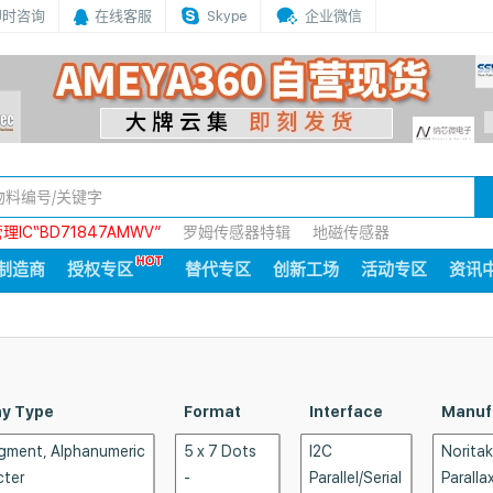
即时咨询
在线客服
Skype
企业微信
IC“BD71847AMWV”
罗姆传感器特辑
地磁传感器
制造商
授权专区
替代专区
创新工场
活动专区
资讯
ay Type
Format
Interface
Manuf