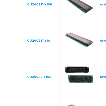
CU200211-Y100
und
CU200211-Y1A
und
CU20027-Y100
und