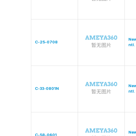
New
C-25-0708
ntl.
New
C-33-0801N
ntl.
New
C-58-0601