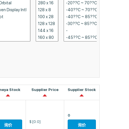
meya Stock
Supplier Price
Supplier Stock
0
$
[0.0]
询价
询价