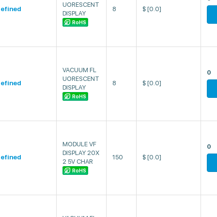
UORESCENT
efined
8
$
[0.0]
DISPLAY
RoHS
VACUUM FL
0
UORESCENT
efined
8
$
[0.0]
DISPLAY
RoHS
MODULE VF
0
DISPLAY 20X
efined
150
$
[0.0]
2 5V CHAR
RoHS