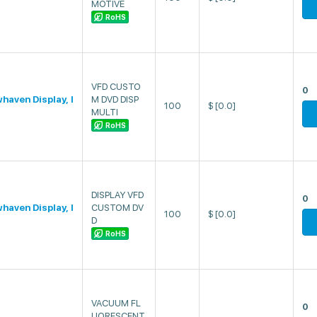
MOTIVE
RoHS
VFD CUSTO
0
haven Display, I
M DVD DISP
100
$
[0.0]
MULTI
RoHS
DISPLAY VFD
0
haven Display, I
CUSTOM DV
100
$
[0.0]
D
RoHS
VACUUM FL
0
UORESCENT