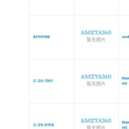
AH1018B
und
New
C-20-1301
ntl.
New
C-25-0104
ntl.