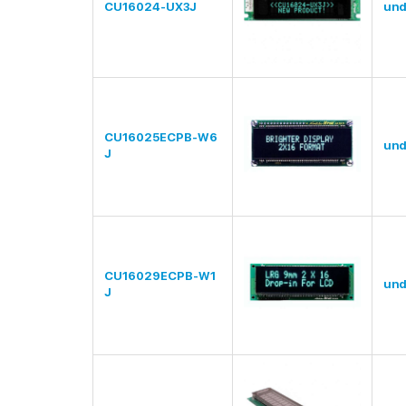
CU16024-UX3J
und
CU16025ECPB-W6
und
J
CU16029ECPB-W1
und
J