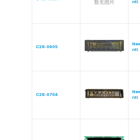
ntl.
New
C28-0605
ntl.
New
C28-0704
ntl.