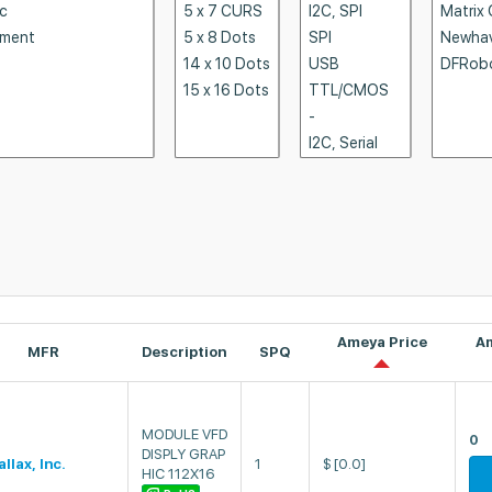
Ameya Price
A
MFR
Description
SPQ
MODULE VFD
0
DISPLY GRAP
llax, Inc.
1
$
[0.0]
HIC 112X16