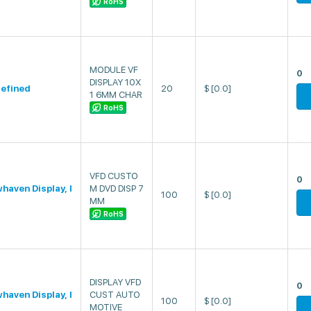
RoHS
MODULE VF
0
DISPLAY 10X
efined
20
$
[0.0]
1 6MM CHAR
RoHS
VFD CUSTO
0
haven Display, I
M DVD DISP 7
100
$
[0.0]
MM
RoHS
DISPLAY VFD
0
haven Display, I
CUST AUTO
100
$
[0.0]
MOTIVE