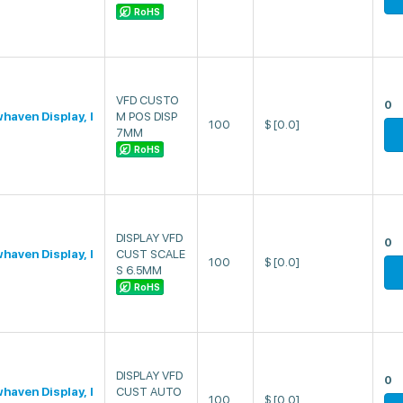
RoHS
VFD CUSTO
0
haven Display, I
M POS DISP
100
$
[0.0]
7MM
RoHS
DISPLAY VFD
0
haven Display, I
CUST SCALE
100
$
[0.0]
S 6.5MM
RoHS
DISPLAY VFD
0
haven Display, I
CUST AUTO
100
$
[0.0]