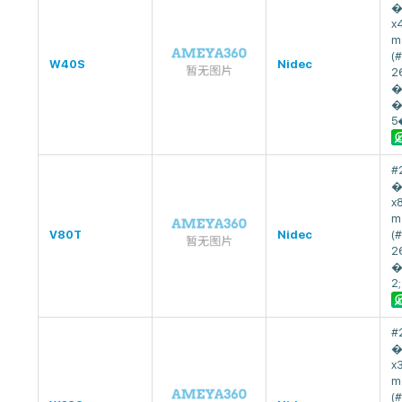
�
x
m
(
W40S
Nidec
2
�
�
5
#
�
x
m
V80T
Nidec
(
2
�
2;
#
�
x
m
(