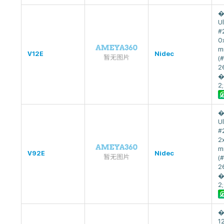
�
Ul
#
0
m
V12E
Nidec
(
2
�
2;
�
Ul
#
2
m
V92E
Nidec
(
2
�
2;
�
1