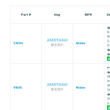
Part #
Img
MFR
D
�
8
8
2
C80H
Nidec
0
�
�
#
�
x
m
(
V80E
Nidec
2
�
2
2;