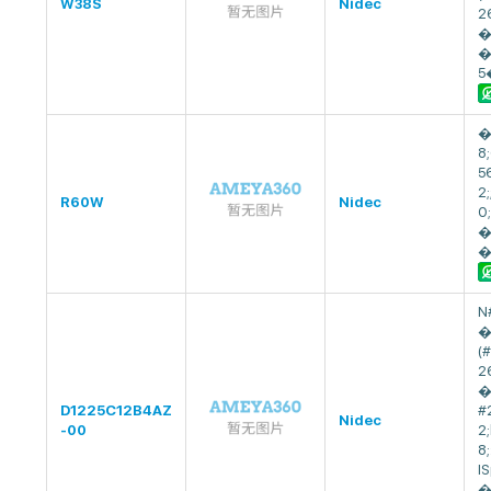
W38S
Nidec
2
�
�
5
�
8
5
2
R60W
Nidec
0
�
�
N
�
(
2
�
D1225C12B4AZ
#
Nidec
-00
2;
8
IS
�