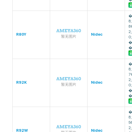
�
8
8
2
R80Y
Nidec
0
�
�
�
8
7
2
R92K
Nidec
0
�
�
�
8
5
2
R92W
Nidec