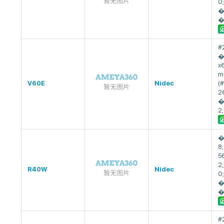
0
�
�
#
�
x
m
V60E
Nidec
(
2
�
2;
�
8
5
2
R40W
Nidec
0
�
�
#