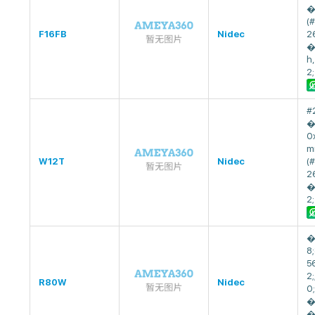
�
(
F16FB
Nidec
2
�
h
2;
#
�
0
m
W12T
Nidec
(
2
�
2;
�
8
5
2
R80W
Nidec
0
�
�