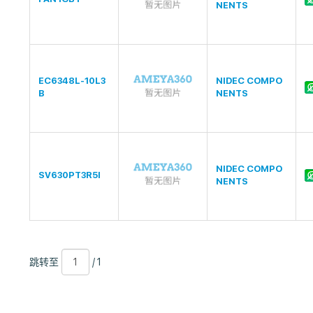
NENTS
EC6348L-10L3
NIDEC COMPO
B
NENTS
NIDEC COMPO
SV630PT3R5I
NENTS
跳
页
/
跳转至
/ 1
转
数
1
至