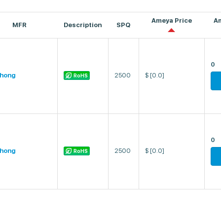
Ameya Price
A
MFR
Description
SPQ
0
hong
2500
$
[0.0]
RoHS
0
hong
2500
$
[0.0]
RoHS