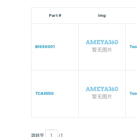
Part #
Img
BISS0001
Too
TCA355G
Too
跳
页
/
跳转至
/ 1