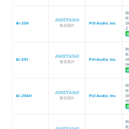
B
I
AI-250
PUI Audio, Inc.
D
Z
B
I
AI-251
PUI Audio, Inc.
D
P
B
I
AI-254H
PUI Audio, Inc.
D
P
B
I