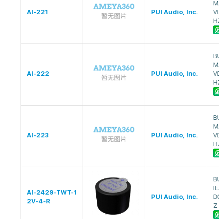
M
AI-221
PUI Audio, Inc.
V
H
B
M
AI-222
PUI Audio, Inc.
V
H
B
M
AI-223
PUI Audio, Inc.
V
H
B
I
AI-2429-TWT-1
PUI Audio, Inc.
D
2V-4-R
Z