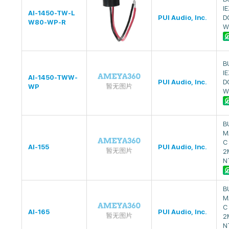
I
AI-1450-TW-L
PUI Audio, Inc.
D
W80-WP-R
W
B
I
AI-1450-TWW-
PUI Audio, Inc.
D
WP
W
B
M
C
AI-155
PUI Audio, Inc.
2
N
B
M
C
AI-165
PUI Audio, Inc.
2
N