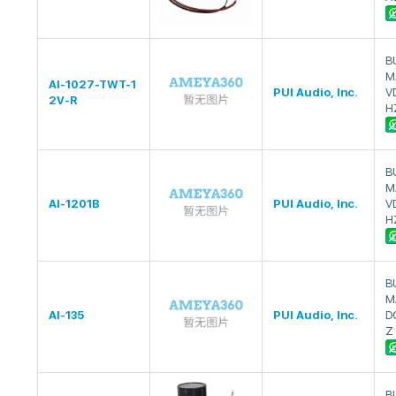
B
M
AI-1027-TWT-1
PUI Audio, Inc.
V
2V-R
H
B
M
AI-1201B
PUI Audio, Inc.
V
H
B
M
AI-135
PUI Audio, Inc.
D
Z
B