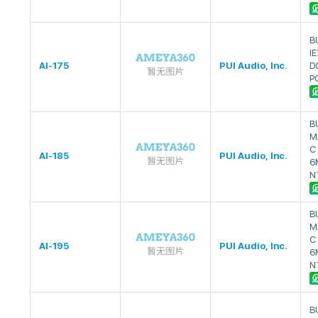
B
I
AI-175
PUI Audio, Inc.
D
P
B
M
C
AI-185
PUI Audio, Inc.
6
N
B
M
C
AI-195
PUI Audio, Inc.
6
N
B