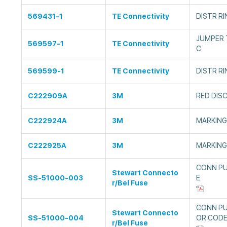
569431-1
TE Connectivity
DISTR RI
JUMPER 
569597-1
TE Connectivity
C
569599-1
TE Connectivity
DISTR RI
C222909A
3M
RED DIS
C222924A
3M
MARKING
C222925A
3M
MARKING
CONN P
Stewart Connecto
SS-51000-003
E
r/Bel Fuse
CONN P
Stewart Connecto
SS-51000-004
OR COD
r/Bel Fuse