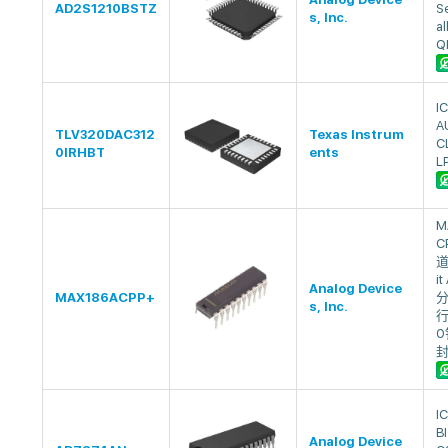
AD2S1210BSTZ
Se
s, Inc.
al
Q
I
A
TLV320DAC312
Texas Instrum
C
0IRHBT
ents
L
M
C
道
it
Analog Device
MAX186ACPP+
分
s, Inc.
行
0
I
B
Analog Device