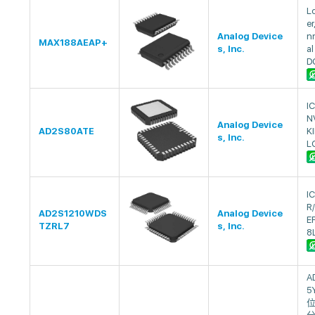
L
er
Analog Device
nn
MAX188AEAP+
s, Inc.
al
D
I
N
Analog Device
AD2S80ATE
K
s, Inc.
L
I
R
AD2S1210WDS
Analog Device
E
TZRL7
s, Inc.
8
A
5
位