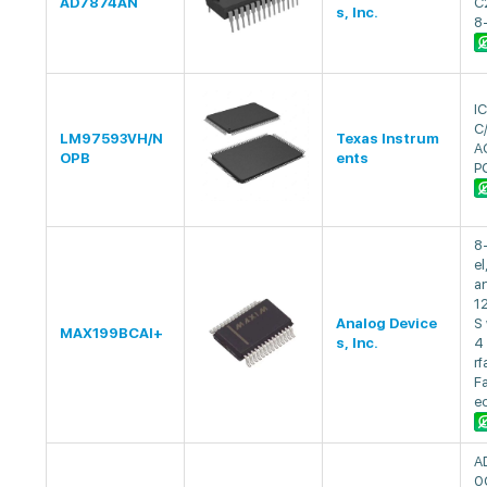
AD7874AN
C
s, Inc.
8
I
C
LM97593VH/N
Texas Instrum
A
OPB
ents
P
8
el
an
12
Analog Device
S
MAX199BCAI+
s, Inc.
4 
r
Fa
ec
A
0