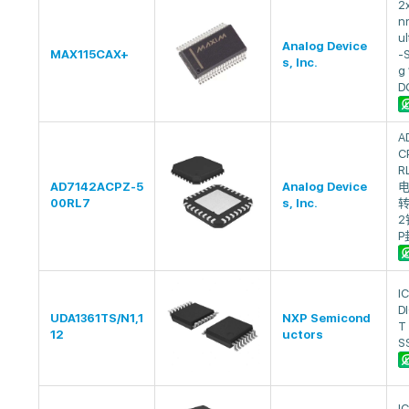
2
nn
u
Analog Device
MAX115CAX+
-
s, Inc.
g 
D
A
C
R
AD7142ACPZ-5
Analog Device
00RL7
s, Inc.
转
2
P
I
D
UDA1361TS/N1,1
NXP Semicond
T
12
uctors
S
I