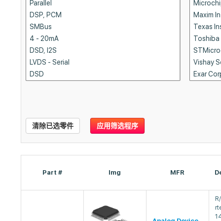
清除已选零件
应用筛选程序
Part #
Img
MFR
D
R
rt
14
Analog Device