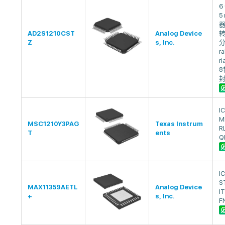
6
5
AD2S1210CST
Analog Device
转
Z
s, Inc.
分
ra
r
8
I
M
MSC1210Y3PAG
Texas Instrum
R
T
ents
Q
I
S
MAX11359AETL
Analog Device
I
+
s, Inc.
F