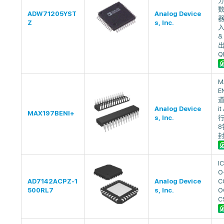
ADW71205YST
Analog Device
器
Z
s, Inc.
入,
&
出
Q
M
E
道
Analog Device
it
MAX197BENI+
s, Inc.
行
8
I
O
AD7142ACPZ-1
Analog Device
C
500RL7
s, Inc.
O
C