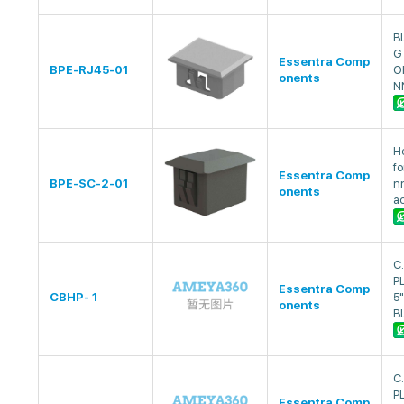
B
G
Essentra Comp
BPE-RJ45-01
O
onents
N
H
fo
Essentra Comp
BPE-SC-2-01
nn
onents
a
C
P
Essentra Comp
CBHP- 1
5
onents
B
C
P
Essentra Comp