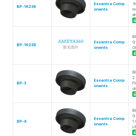
Essentra Comp
.8
BP-16236
onents
m
et
B
Essentra Comp
G 
BP-16238
onents
O
B
2
Essentra Comp
BP-3
Fl
onents
ol
B
G
Essentra Comp
BP-4
1
onents
L