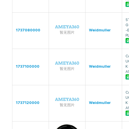
S
G
1737080000
Weidmuller
-
P
C
U
1737100000
Weidmuller
K
A
C
U
1737120000
Weidmuller
K
A