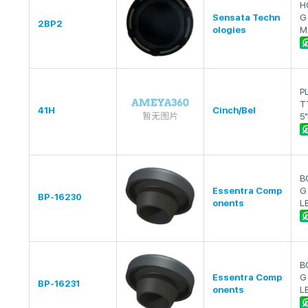
H
Sensata Techn
G
2BP2
ologies
M
P
T
41H
Cinch/Bel
5
B
Essentra Comp
G
BP-16230
onents
L
B
Essentra Comp
G
BP-16231
onents
L