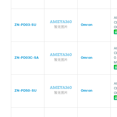
A
C
ZN-PD03-SU
Omron
O
A
C
ZN-PD03C-SA
Omron
0
M
A
C
ZN-PD50-SU
Omron
O