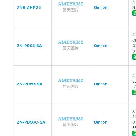
A
ZN9-AHP25
Omron
N
A
C
ZN-PD03-SA
Omron
O
0
A
S
ZN-PD50-SA
Omron
-
A
S
ZN-PD50C-SA
Omron
0
E