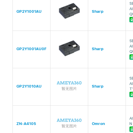
S
A
GP2Y1001AU
Sharp
Q
S
A
GP2Y1001AU0F
Sharp
Q
S
A
GP2Y1010AU
Sharp
T
A
ZN-A4105
Omron
N