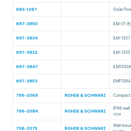
683-1267
Solar Po
697-3850
ILM-01 
697-3834
ILM-133
697-3822
ILM-133
697-3847
ILM1332
697-3853
EMF1394 
796-2069
ROHDE & SCHWARZ
Compact 
IP66 wal
796-2084
ROHDE & SCHWARZ
ctor
Wall mou
796-2075
ROHDE & SCHWARZ