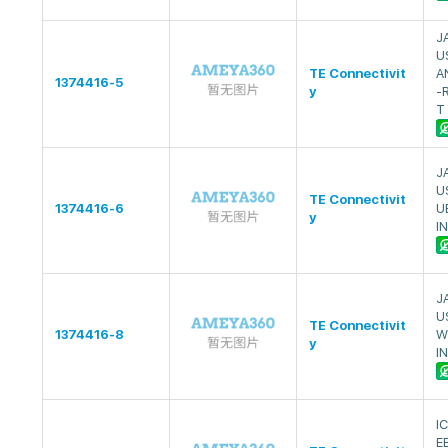
J
U
TE Connectivit
A
1374416-5
y
-
T
J
U
TE Connectivit
1374416-6
U
y
I
J
U
TE Connectivit
1374416-8
W
y
I
I
E