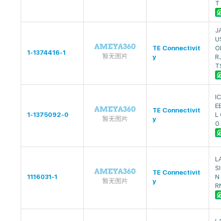
T
J
U
TE Connectivit
O
1-1374416-1
y
R
T
I
E
TE Connectivit
1-1375092-0
L
y
0
L
S
TE Connectivit
1116031-1
N
y
R