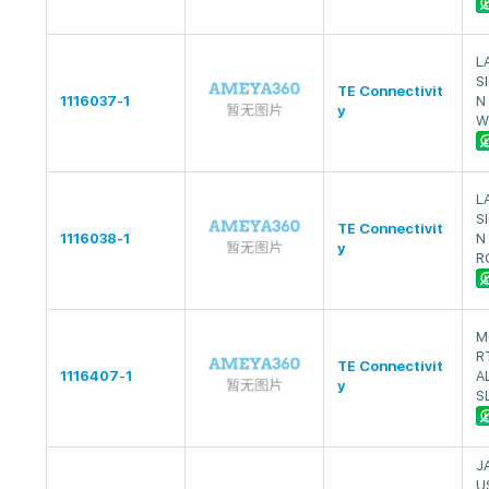
L
S
TE Connectivit
1116037-1
N
y
W
L
S
TE Connectivit
1116038-1
N
y
R
M
R
TE Connectivit
1116407-1
A
y
S
J
U