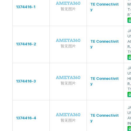
TE Connectivit
M
1374416-1
y
T
R
J
U
TE Connectivit
A
1374416-2
y
R
T
J
U
TE Connectivit
H
1374416-3
y
R
T
J
U
TE Connectivit
1374416-4
A
y
I