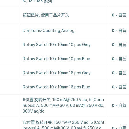
K、MU-MK 系列
按钮垫片, 使用于晶片开关
0
自营
Dial;Turns-Counting,Analog
0
自营
s
Rotary Switch 10 x 10mm 10 pos Grey
0
自营
s
Rotary Switch 10 x 10mm 10 pos Blue
0
自营
s
Rotary Switch 10 x 10mm 16 pos Grey
0
自营
s
Rotary Switch 10 x 10mm 16 pos Blue
0
自营
6位置 旋转开关, 150 mA@ 250 V ac, 5 (Conti
nuous) A, 500 mA@ 30 V, 60 mA@ 250 V dc,
0
自营
300V ac/dc
12位置 旋转开关, 150 mA@ 250 V ac, 5 (Cont
inuous) A, 500 mA@ 30 V, 60 mA@ 250 V d
0
自营