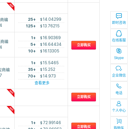
25+
$
14.04299
商编
即时咨询
4
125+
$
13.76215
1+
$
16.90369
在线客服
应商编
5+
$
16.64434
立即购买
4
10+
$
16.13305
Skype
1+
$
15.5465
35+
$
15.252
应商编
7
企业微信
70+
$
14.973
查看更多
电话
立即购买
个人中心
1+
$
72.99146
立即购买
购物车