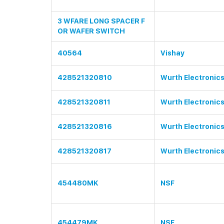
3 WFARE LONG SPACER F
OR WAFER SWITCH
40564
Vishay
428521320810
Wurth Electronic
428521320811
Wurth Electronic
428521320816
Wurth Electronic
428521320817
Wurth Electronic
454480MK
NSF
454479MK
NSF