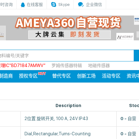
即时咨询
在线客服
Skype
企业微信
IC“BD71847AMWV”
罗姆传感器特辑
地磁传感器
制造商
授权专区
替代专区
创新工场
活动专区
资讯
Description
Sto
2位置 旋转开关, 100 A, 24V IP43
0
自营
Dial,Rectangular;Turns-Counting
0
自营