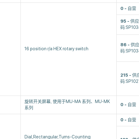
0
自营
95
供应
码:SP103
86
供
16 position r/a HEX rotary switch
码:SP103
215
供
码:SP102
旋转开关屏幕, 使用于MU-MA 系列、MU-MK
0
自营
系列
0
自营
Dial,Rectangular;Turns-Counting