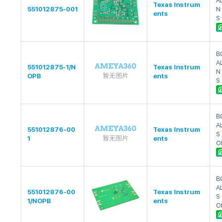
A
Texas Instrum
551012875-001
N
ents
S
B
A
551012875-1/N
Texas Instrum
N
OPB
ents
S
B
A
551012876-00
Texas Instrum
S
1
ents
O
B
A
551012876-00
Texas Instrum
S
1/NOPB
ents
O