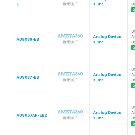
L
s, Inc.
D
B
Analog Device
A
AD8036-EB
s, Inc.
D
B
Analog Device
A
AD8037-EB
s, Inc.
D
B
Analog Device
A
AD8057AR-EBZ
s, Inc.
D