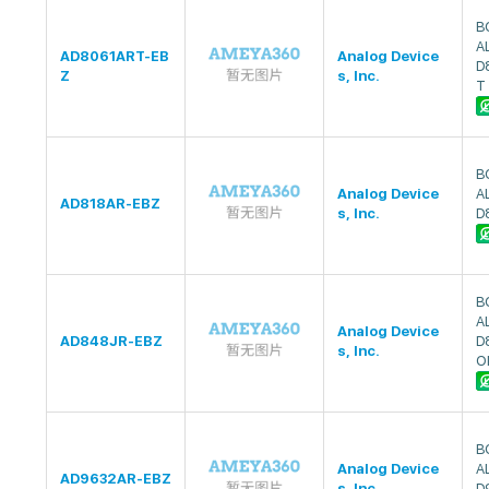
B
A
AD8061ART-EB
Analog Device
D
Z
s, Inc.
T
B
Analog Device
A
AD818AR-EBZ
s, Inc.
D
B
A
Analog Device
AD848JR-EBZ
D
s, Inc.
O
B
Analog Device
A
AD9632AR-EBZ
s, Inc.
D