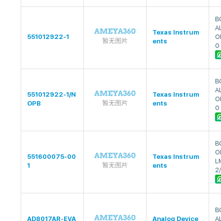
B
A
Texas Instrum
551012922-1
O
ents
0
B
A
551012922-1/N
Texas Instrum
O
OPB
ents
0
B
O
551600075-00
Texas Instrum
L
1
ents
2
B
AD8017AR-EVA
Analog Device
A