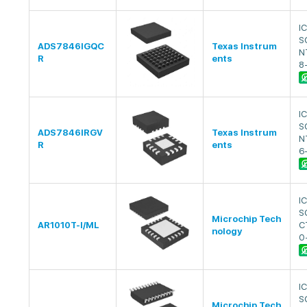
I
S
ADS7846IGQC
Texas Instrum
N
R
ents
8
I
S
ADS7846IRGV
Texas Instrum
N
R
ents
6
I
S
Microchip Tech
AR1010T-I/ML
C
nology
0
I
S
Microchip Tech