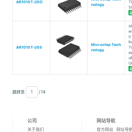
AR1010T-I/SO
T
nology
S
A
er
0
Re
Microchip Tech
AR1010T-I/SS
T
nology
e
ol
O
跳
页
/
跳转至
/ 14
转
数
14
至
公司
网站导航
关于我们
官方网站
网址导