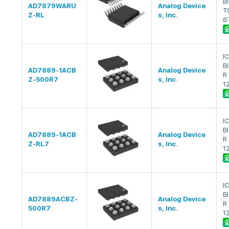
B
AD7879WARU
Analog Device
T
Z-RL
s, Inc.
6
I
B
AD7889-1ACB
Analog Device
R
Z-500R7
s, Inc.
1
I
B
AD7889-1ACB
Analog Device
R
Z-RL7
s, Inc.
1
I
B
AD7889ACBZ-
Analog Device
R
500R7
s, Inc.
1