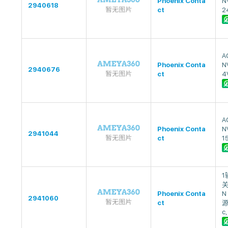
Phoenix Conta
N
2940618
ct
2
A
Phoenix Conta
N
2940676
ct
4
A
Phoenix Conta
N
2941044
ct
1
1
关
Phoenix Conta
N
2941060
ct
源,
c,