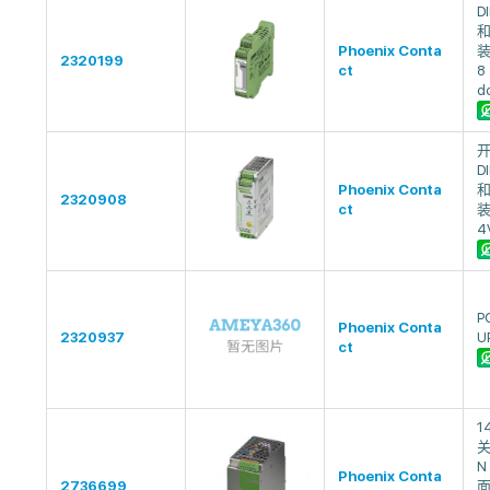
D
Phoenix Conta
装
2320199
ct
8
d
D
Phoenix Conta
2320908
ct
装
4
P
Phoenix Conta
2320937
U
ct
1
关
N
Phoenix Conta
2736699