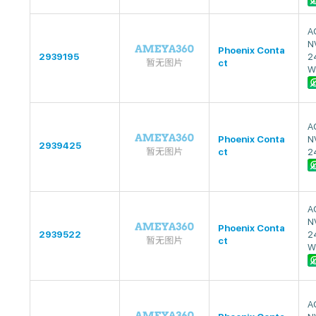
A
N
Phoenix Conta
2939195
2
ct
W
A
Phoenix Conta
N
2939425
ct
2
A
N
Phoenix Conta
2939522
2
ct
W
A