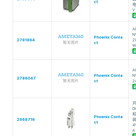
ct
电
V 
A
N
Phoenix Conta
2781864
2
ct
W
A
Phoenix Conta
N
2786047
ct
2
D
Phoenix Conta
2868716
装
ct
4V
A