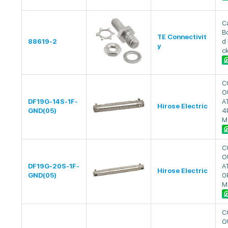
C
Bo
TE Connectivit
88619-2
d
y
c
C
O
DF19G-14S-1F-
A
Hirose Electric
GND(05)
4
M
C
O
DF19G-20S-1F-
A
Hirose Electric
GND(05)
0
M
C
O