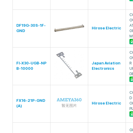
C
O
DF19G-30S-1F-
A
Hirose Electric
GND
0
M
C
O
FI-X30-UGB-NP
Japan Aviation
R
B-10000
Electronics
U
D
C
D
FX16-21P-GND
Hirose Electric
O
(A)
P
G