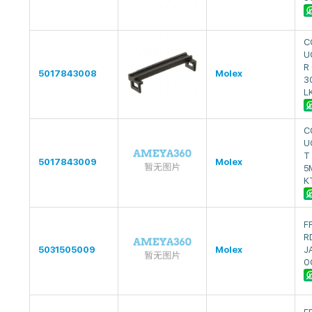
C
U
R
5017843008
Molex
3
L
C
U
T
5017843009
Molex
5
K
F
R
5031505009
Molex
J
0