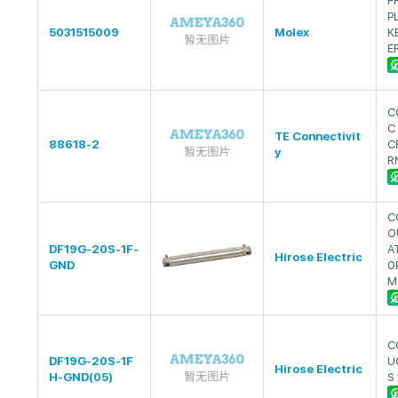
F
P
5031515009
Molex
K
E
C
C
TE Connectivit
88618-2
C
y
R
C
O
DF19G-20S-1F-
A
Hirose Electric
GND
0
M
C
DF19G-20S-1F
U
Hirose Electric
H-GND(05)
S