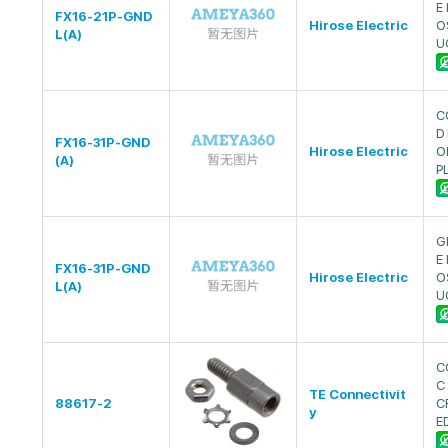
E
FX16-21P-GND
Hirose Electric
O
L(A)
U
C
D
FX16-31P-GND
Hirose Electric
O
(A)
P
G
E
FX16-31P-GND
Hirose Electric
O
L(A)
U
C
C
TE Connectivit
88617-2
C
y
E