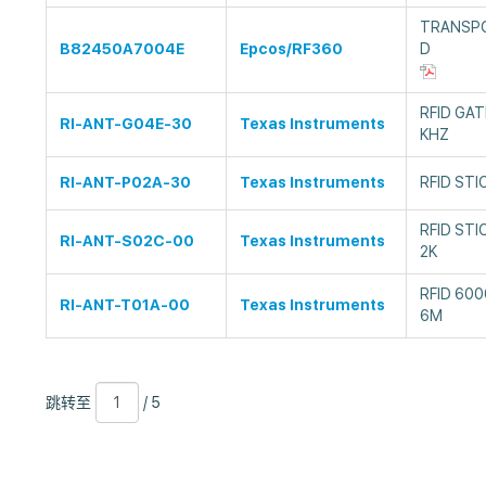
TRANSPO
B82450A7004E
Epcos/RF360
D
RFID GAT
RI-ANT-G04E-30
Texas Instruments
KHZ
RI-ANT-P02A-30
Texas Instruments
RFID STI
RFID STI
RI-ANT-S02C-00
Texas Instruments
2K
RFID 600
RI-ANT-T01A-00
Texas Instruments
6M
跳
页
/
跳转至
/ 5
转
数
5
至