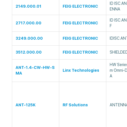
ID ISC.
2149.000.01
FEIG ELECTRONIC
ENNA
ID ISC.A
2717.000.00
FEIG ELECTRONIC
F
3249.000.00
FEIG ELECTRONIC
IDISC.AN
3512.000.00
FEIG ELECTRONIC
SHIELDE
HW Serie
ANT-1.4-CW-HW-S
Linx Technologies
m Omni-D
MA
A
ANT-125K
RF Solutions
ANTENNA