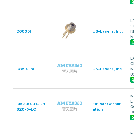
L
O
D6605I
US-Lasers, Inc.
N
M
L
O
D850-15I
US-Lasers, Inc.
M
8
M
E
DM200-01-1-8
Finisar Corpor
0
920-0-LC
ation
0
M