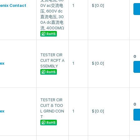
enix Contact
0V ac交流电
1
$
[0.0]
压, 600V dc
直流电压, 30
0A dc直流电
流, 4000MΩ
RoHS
TESTER CIR
0
CUIT RCPT A
ex
1
$
[0.0]
SSEMBLY
RoHS
TESTER CIR
0
CUIT & TOO
ex
L GRND CON
1
$
[0.0]
T
RoHS