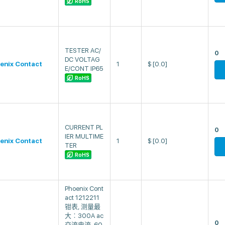
RoHS
TESTER AC/
0
DC VOLTAG
enix Contact
1
$
[0.0]
E/CONT IP65
RoHS
CURRENT PL
0
IER MULTIME
enix Contact
1
$
[0.0]
TER
RoHS
Phoenix Cont
act 1212211
钳表, 测量最
大︰300A ac
0
交流电流, 60