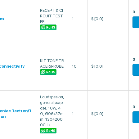
RECEPT & CI
0
RCUIT TEST
ex
1
$
[0.0]
ER
RoHS
0
KIT TONE TR
Connectivity
ACER/PROBE
10
$
[0.0]
RoHS
Loudspeaker,
general purp
0
ose, 10W, 4
enlee Textron/T
Ω, Ø96x37m
1
$
[0.0]
ron
m, 130÷200
00Hz
RoHS