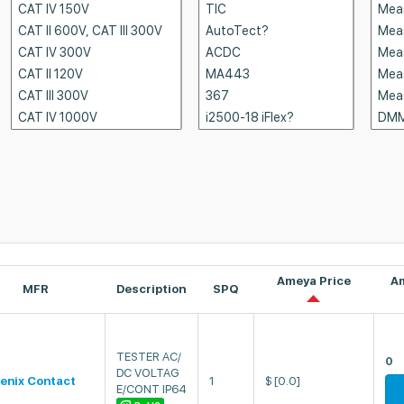
Ameya Price
A
MFR
Description
SPQ
TESTER AC/
0
DC VOLTAG
enix Contact
1
$
[0.0]
E/CONT IP64