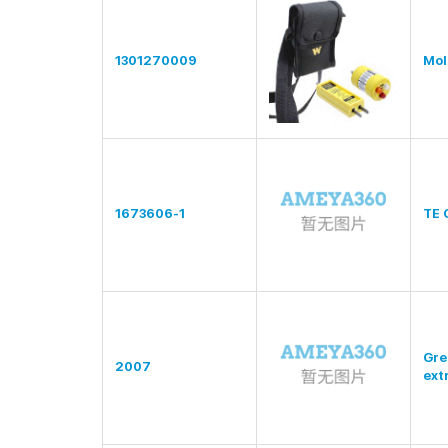
1301270009
Mol
1673606-1
TE 
Gre
2007
ext