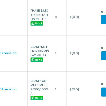
PHASE & MO
0
TOR ROTATI
8
$
[0.0]
ON METER
RoHS
CLAMP MET
0
ER 600A MIN
 Precision
1
$
[0.0]
I AC MILLI A
RoHS
CLAMP-ON
0
MULTIMETE
 Precision
R 200/1000
1
$
[0.0]
A
RoHS