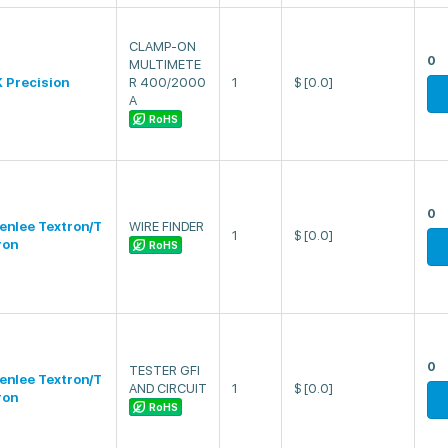
CLAMP-ON
0
MULTIMETE
 Precision
R 400/2000
1
$
[0.0]
A
RoHS
0
enlee Textron/T
WIRE FINDER
1
$
[0.0]
ron
RoHS
0
TESTER GFI
enlee Textron/T
AND CIRCUIT
1
$
[0.0]
ron
RoHS