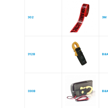
302
3M
312B
B&K
330B
B&K