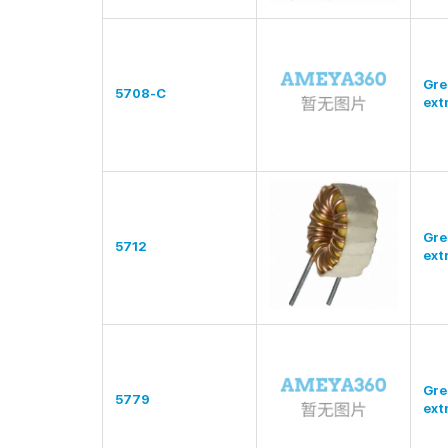
Gre
5708-C
ext
Gre
5712
ext
Gre
5779
ext