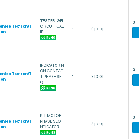
TESTER-GFI
0
enlee Textron/T
CIRCUIT CAL
1
$
[0.0]
ron
IB
RoHS
INDICATOR N
0
ON CONTAC
enlee Textron/T
T PHASE SE
1
$
[0.0]
ron
Q
RoHS
KIT MOTOR
0
enlee Textron/T
PHASE SEQ I
1
$
[0.0]
ron
NDICATOR
RoHS