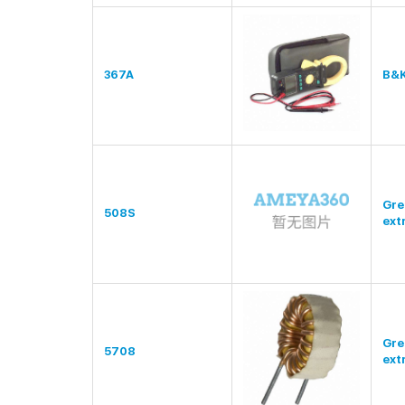
367A
B&K
Gre
508S
ext
Gre
5708
ext