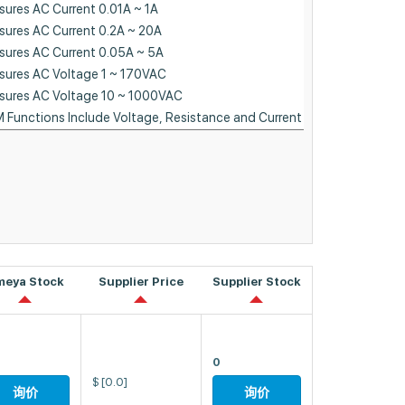
meya Stock
Supplier Price
Supplier Stock
0
$
[0.0]
询价
询价