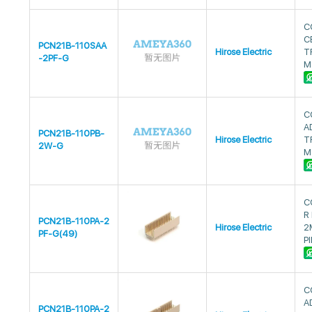
C
C
PCN21B-110SAA
Hirose Electric
T
-2PF-G
M
C
A
PCN21B-110PB-
Hirose Electric
T
2W-G
M
C
R
PCN21B-110PA-2
Hirose Electric
2
PF-G(49)
P
C
A
PCN21B-110PA-2