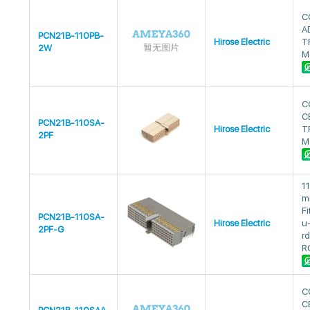
C
A
PCN21B-110PB-
Hirose Electric
T
2W
M
C
C
PCN21B-110SA-
Hirose Electric
T
2PF
M
1
m
Fi
PCN21B-110SA-
Hirose Electric
u
2PF-G
rd
R
C
C