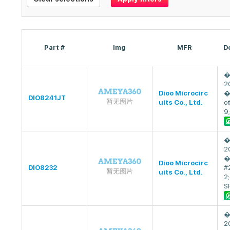
Part #
Img
MFR
D
�
2
Dioo Microcirc
�
DIO8241JT
uits Co., Ltd.
o
9;
�
2
�
Dioo Microcirc
DIO8232
#
uits Co., Ltd.
2
S
�
2