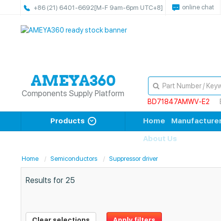
online chat
+86 (21) 6401-6692
[M-F 9am-6pm UTC+8]
Components Supply Platform
BD71847AMWV-E2
Products
Home
Manufacture
About Us
Home
Semiconductors
Suppressor driver
Results for
25
Clear selections
Apply filters