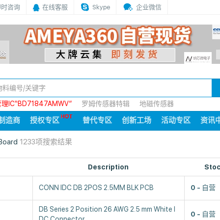
即时咨询
在线客服
Skype
企业微信
IC“BD71847AMWV”
罗姆传感器特辑
地磁传感器
制造商
授权专区
替代专区
创新工场
活动专区
资讯
 Board
1233项搜索结果
Description
Sto
CONN IDC DB 2POS 2.5MM BLK PCB
0
自营
DB Series 2 Position 26 AWG 2.5 mm White I
0
自营
DC Connector