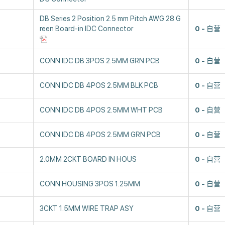
DB Series 2 Position 2.5 mm Pitch AWG 28 G
reen Board-in IDC Connector
0
自营
CONN IDC DB 3POS 2.5MM GRN PCB
0
自营
CONN IDC DB 4POS 2.5MM BLK PCB
0
自营
CONN IDC DB 4POS 2.5MM WHT PCB
0
自营
CONN IDC DB 4POS 2.5MM GRN PCB
0
自营
2.0MM 2CKT BOARD IN HOUS
0
自营
CONN HOUSING 3POS 1.25MM
0
自营
3CKT 1.5MM WIRE TRAP ASY
0
自营