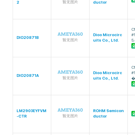
2
ductor
C
Dioo Microcirc
#
DIO20871B
uits Co., Ltd.
5
C
Dioo Microcirc
#
DIO20871A
uits Co., Ltd.
�
LM2903EYFVM
ROHM Semicon
-CTR
ductor