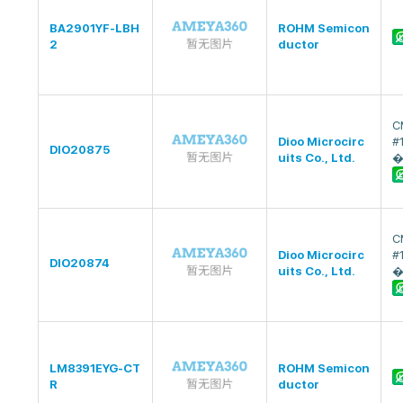
BA2901YF-LBH
ROHM Semicon
2
ductor
C
Dioo Microcirc
#
DIO20875
uits Co., Ltd.
�
C
Dioo Microcirc
#
DIO20874
uits Co., Ltd.
�
LM8391EYG-CT
ROHM Semicon
R
ductor