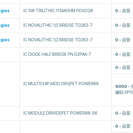
ogies
IC SW TRILITHIC 115MOHM PDSO28
0
自营
ogies
IC NOVALITHIC 1/2 BRIDGE TO263-7
0
自营
ogies
IC NOVALITHIC 1/2 BRIDGE TO263-7
0
自营
IC DIODE HALF BRIDGE PN D2PAK-7
0
自营
0
自营
IC MULTICHIP MOD DRV/FET POWER66
9000
编码:SP1
IC MODULE DRIVER/FET POWER88-56
0
自营
0
自营