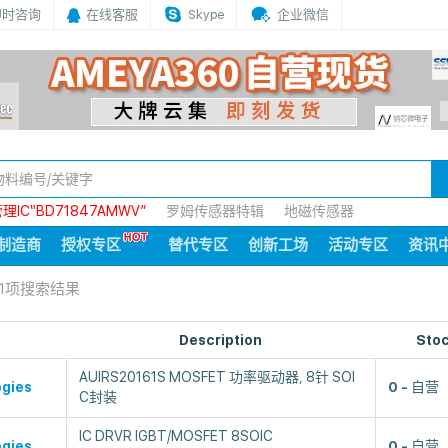
即时咨询
在线客服
Skype
企业微信
IC“BD71847AMWV”
罗姆传感器特辑
地磁传感器
制造商
授权专区
替代专区
创新工场
活动专区
资讯
71项搜索结果
Description
Sto
AUIRS20161S MOSFET 功率驱动器, 8针 SOI
ogies
0
自营
C封装
IC DRVR IGBT/MOSFET 8SOIC
ogies
0
自营