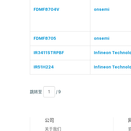
FDMF8704V
onsemi
FDMF8705
onsemi
IR3411STRPBF
Infineon Technol
IR51H224
Infineon Technol
跳
页
/
跳转至
/ 9
转
数
9
至
公司
关于我们