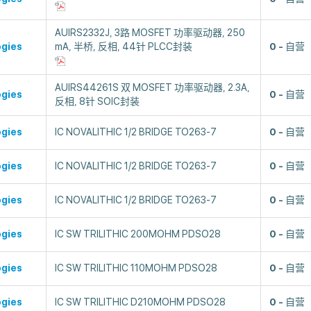
AUIRS2332J, 3路 MOSFET 功率驱动器, 250
ogies
mA, 半桥, 反相, 44针 PLCC封装
0
自营
AUIRS44261S 双 MOSFET 功率驱动器, 2.3A,
ogies
0
自营
反相, 8针 SOIC封装
ogies
IC NOVALITHIC 1/2 BRIDGE TO263-7
0
自营
ogies
IC NOVALITHIC 1/2 BRIDGE TO263-7
0
自营
ogies
IC NOVALITHIC 1/2 BRIDGE TO263-7
0
自营
ogies
IC SW TRILITHIC 200MOHM PDSO28
0
自营
ogies
IC SW TRILITHIC 110MOHM PDSO28
0
自营
ogies
IC SW TRILITHIC D210MOHM PDSO28
0
自营