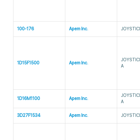
100-176
Apem Inc.
JOYSTIC
JOYSTIC
1D15F1500
Apem Inc.
A
JOYSTIC
1D16M1100
Apem Inc.
A
3D27F1534
Apem Inc.
JOYSTIC