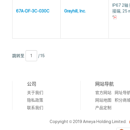
IP67 
67A-DF-3C-030C
Grayhill, Inc.
接端, 25 m
跳
页
/
跳转至
/ 15
转
数
15
至
公司
网站导航
关于我们
官方网站
网址导
隐私政策
网站地图
积分商
联系我们
产品定制
Copyright © 2019 Ameya Holding Limited.