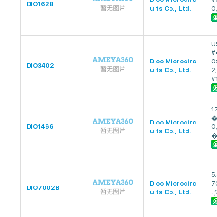
DIO1628
uits Co., Ltd.
0;
US
�#0
Dioo Microcirc
31;#0;s#1
DIO3402
uits Co., Ltd.
2
#
1
�
Dioo Microcirc
DIO1466
0;
uits Co., Ltd.
�
5.
Dioo Microcirc
7
DIO7002B
uits Co., Ltd.