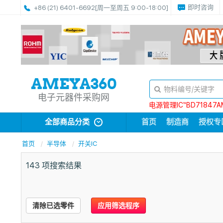
即时咨询
+86 (21) 6401-6692
[周一至周五 9:00-18:00]
电子元器件采购网
电源管理IC“BD71847A
全部商品分类
首页
制造商
授权专
首页
半导体
开关IC
143
项搜索结果
清除已选零件
应用筛选程序