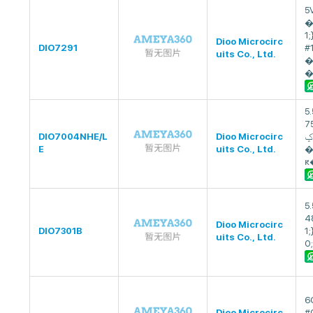
5V
�
1
Dioo Microcirc
DIO7291
#
uits Co., Ltd.
�
�
5
7
DIO7004NHE/L
Dioo Microcirc
ݤIC,�5A,
E
uits Co., Ltd.
�
ԟ
5
4
Dioo Microcirc
DIO7301B
1;
uits Co., Ltd.
0;
6
Dioo Microcirc
#0