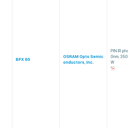
PIN IR p
OSRAM Opto Semic
0nm; 350
BPX 65
onductors, Inc.
W