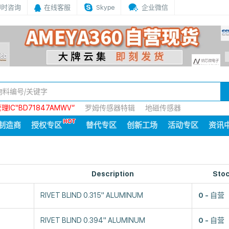
即时咨询
在线客服
Skype
企业微信
IC“BD71847AMWV”
罗姆传感器特辑
地磁传感器
制造商
授权专区
替代专区
创新工场
活动专区
资讯
Description
Sto
RIVET BLIND 0.315" ALUMINUM
0
自营
RIVET BLIND 0.394" ALUMINUM
0
自营