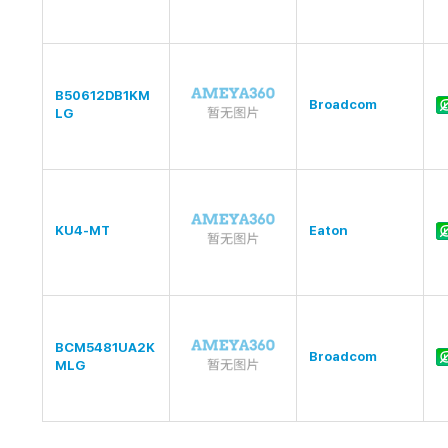
B50612DB1KM
Broadcom
LG
KU4-MT
Eaton
BCM5481UA2K
Broadcom
MLG