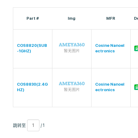
Part #
Img
MFR
D
COS8820(SUB
Cosine Nanoel
-1GHZ)
ectronics
COS8830(2.4G
Cosine Nanoel
HZ)
ectronics
跳
页
/
跳转至
/ 1
转
数
1
至