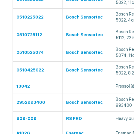
5022, 1
Bosch R
0510225022
Bosch Sensortec
5022, 
Bosch R
0510725112
Bosch Sensortec
5112, 2
Bosch R
0510525074
Bosch Sensortec
5074, 
Bosch R
0510425022
Bosch Sensortec
5022, 8
13042
Pressol
Bosch 
2952993400
Bosch Sensortec
993400
809-009
RS PRO
Heavy du
A102G
Enerpac
Enerpac