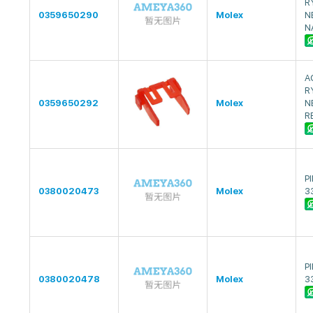
R
0359650290
Molex
N
N
A
R
0359650292
Molex
N
R
P
0380020473
Molex
3
P
0380020478
Molex
3