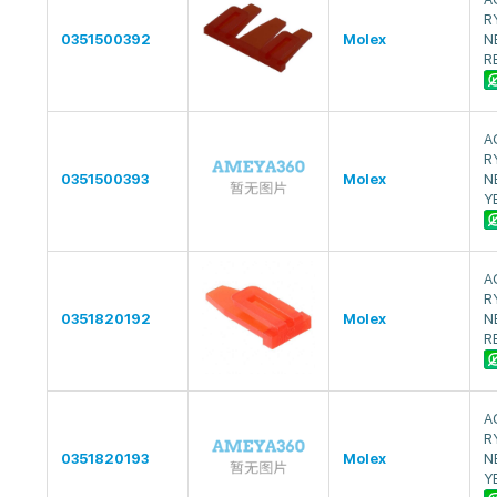
R
0351500392
Molex
N
R
A
R
0351500393
Molex
N
Y
A
R
0351820192
Molex
N
R
A
R
0351820193
Molex
N
Y