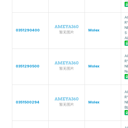
A
R
N
0351290400
Molex
S
A
A
R
0351290500
Molex
N
N
A
R
0351500294
Molex
N
B
A