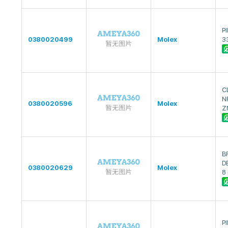
P
0380020499
Molex
3
C
N
0380020596
Molex
Z
B
D
0380020629
Molex
8
P