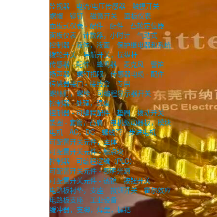
监视器 - 电流/电压传感器
触摸开关
螺帽
铆钉
磁簧开关
面板仪表
面板式仪表 - 配件
配件
凸轮定位器
面板仪表 - 计数器，小时计
气动式
控制器 - 液体，液面
保护继电器和系统
拨轮开关
导航开关，操纵杆
传感器 - 配件
蜂鸣器
麦克风
警笛
扬声器
螺钉扣眼
传感器电缆 - 配件
传感器接口 - 接线盒
专用
螺絲釘，螺栓
可编程显示器开关
控制器 - 处理，温度
控制器 - 可编程配件
垫圈
拨动开关
垫圈 - 套管，凸肩
电机驱动器板，模块
电机 - AC，DC
螺线管
步进电机
可配置开关元件，主体
可配置开关元件 - 触点块
控制器 - 可编程逻辑（PLC）
可配置开关元件 - 照明光源
可配置开关元件 - 透镜
按钮开关
电路板衬垫，支座
按钮开关 - 霍尔效应
电路板支座
工业设备
缓冲器，支脚，焊盘，握把