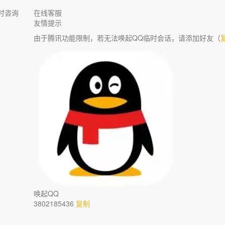
时咨询
在线客服
友情提示
由于腾讯功能限制，若无法唤起QQ临时会话，请添加好友（
唤起QQ
3802185436
复制