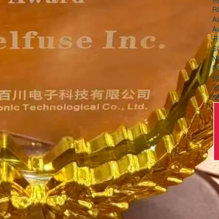
R
Aa
Av
开
S
N
P
传
半
原