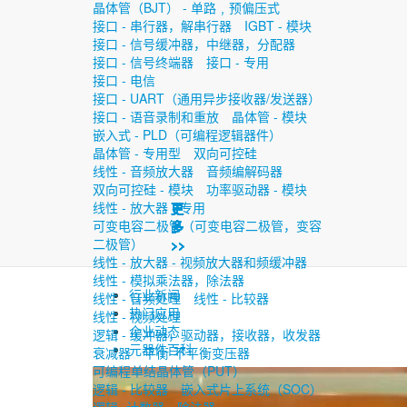
晶体管（BJT） - 单路﹐预偏压式
接口 - 串行器，解串行器
IGBT - 模块
接口 - 信号缓冲器，中继器，分配器
接口 - 信号终端器
接口 - 专用
接口 - 电信
接口 - UART（通用异步接收器/发送器）
接口 - 语音录制和重放
晶体管 - 模块
嵌入式 - PLD（可编程逻辑器件）
晶体管 - 专用型
双向可控硅
线性 - 音频放大器
音频编解码器
双向可控硅 - 模块
功率驱动器 - 模块
线性 - 放大器 - 专用
更
更
更
更
更
更
更
可变电容二极管（可变电容二极管，变容
多
多
多
多
多
多
多
二极管）
>>
>>
>>
>>
>>
>>
>>
线性 - 放大器 - 视频放大器和频缓冲器
线性 - 模拟乘法器，除法器
行业新闻
线性 - 音频处理
线性 - 比较器
热门应用
线性 - 视频处理
企业动态
逻辑 - 缓冲器，驱动器，接收器，收发器
元器件百科
衰减器
平衡-不平衡变压器
可编程单结晶体管（PUT）
逻辑 - 比较器
嵌入式片上系统（SOC）