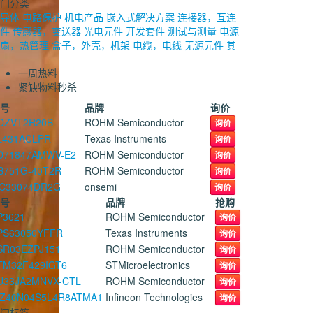
门分类
导体
电路保护
机电产品
嵌入式解决方案
连接器，互连
件
传感器，变送器
光电元件
开发套件
测试与测量
电源
扇，热管理
盒子，外壳，机架
电缆，电线
无源元件
其
一周热料
紧缺物料秒杀
号
品牌
询价
DZVT2R20B
ROHM Semiconductor
询价
L431ACLPR
Texas Instruments
询价
D71847AMWV-E2
ROHM Semiconductor
询价
B751G-40T2R
ROHM Semiconductor
询价
C33074DR2G
onsemi
询价
号
品牌
抢购
P3621
ROHM Semiconductor
询价
PS63050YFFR
Texas Instruments
询价
SR03EZPJ151
ROHM Semiconductor
询价
TM32F429IGT6
STMicroelectronics
询价
U33JA2MNVX-CTL
ROHM Semiconductor
询价
PZ40N04S5L4R8ATMA1
Infineon Technologies
询价
门标签