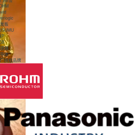
OHM
vid
erlogic
发板
USUMU
XP
CB
感器
导体
厂授权品牌