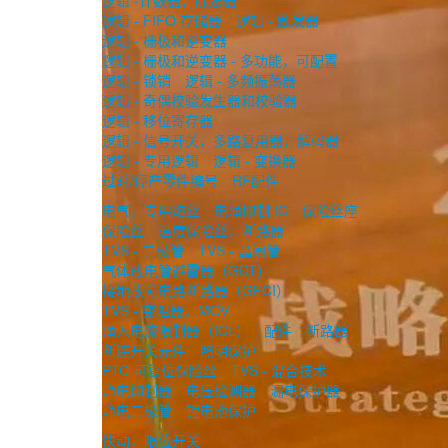
逻辑 -计数器，除法器
逻辑 - FIFO 存储器
逻辑 - 触发器
逻辑 - 栅极和逆变器
逻辑 - 栅极和逆变器 - 多功能，可配置
逻辑 - 锁销
逻辑 - 多频振荡器
逻辑 - 奇偶校验发生器和校验器
逻辑 - 移位寄存器
逻辑 - 信号开关，多路复用器，解码器
逻辑 - 专用逻辑
逻辑 - 变换器
过时/停产零件编号
RF配件
电气，专用熔丝
电涌抑制 IC
保险丝座
保险丝
温度保险丝，断路器
TVS - 二极管
TVS - 晶闸管
气体放电管避雷器（GDT）
接地故障电路断路器（GFCI）
TVS - 变阻器，MOV
涌入电流限制器（ICL）
配件
断路器
断连开关元件
照明保护
PTC 可复位保险丝
TVS - 混合技术
静电抑制器
电压检测器
漏电保护器
静电二极管
锂电池保护
快动，限位开关