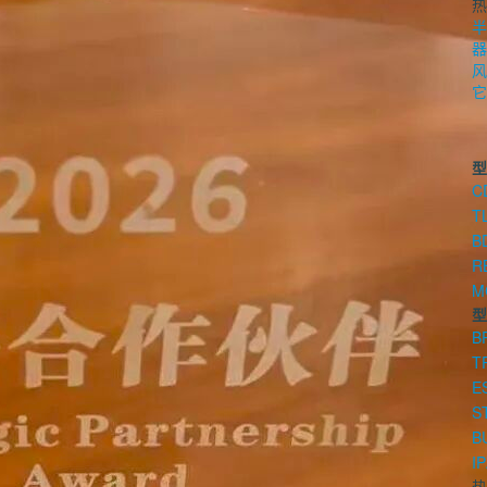
热
半
器
风
它
型
C
T
B
R
M
型
B
T
E
S
B
I
热