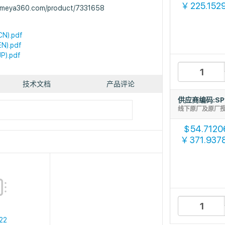
225.152
￥
.ameya360.com/product/7331658
CN).pdf
N).pdf
P).pdf
技术文档
产品评论
供应商编码:SP
线下原厂及原厂
54.7120
$
371.937
￥
22