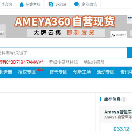
即时咨询
在线客服
Skype
企业微信
IC“BD71847AMWV”
罗姆传感器特辑
地磁传感器
制造商
授权专区
替代专区
创新工场
活动专区
资讯
库存信息
2
Ameya自营
Ameya 自营库
33.12
$