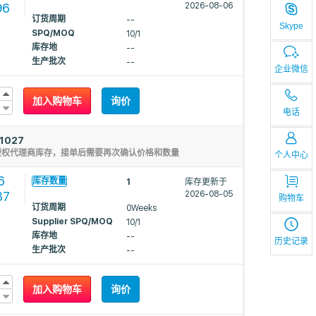
96
2026-08-06
订货周期
--
Skype
SPQ/MOQ
10/1
库存地
--
生产批次
--
企业微信
加入购物车
询价
电话
1027
授权代理商库存，接单后需要再次确认价格和数量
个人中心
6
库存数量
1
库存更新于
87
2026-08-05
购物车
订货周期
0Weeks
Supplier SPQ/MOQ
10/1
库存地
--
历史记录
生产批次
--
加入购物车
询价