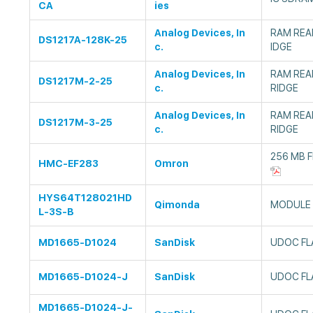
CA
ies
Analog Devices, In
RAM REA
DS1217A-128K-25
c.
IDGE
Analog Devices, In
RAM REA
DS1217M-2-25
c.
RIDGE
Analog Devices, In
RAM REA
DS1217M-3-25
c.
RIDGE
256 MB 
HMC-EF283
Omron
HYS64T128021HD
Qimonda
MODULE 
L-3S-B
MD1665-D1024
SanDisk
UDOC FL
MD1665-D1024-J
SanDisk
UDOC FL
MD1665-D1024-J-