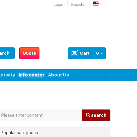
Login
Register
arch
Quote
Cart
0
ctivity
Info center
About Us
search
Popular categories