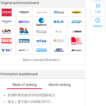
Original authorized brand
Cart
History
More Licensed Brands>>
Information leaderboard
Week of ranking
Month ranking
罗姆即将亮相2026深圳国际电力....
美光丨基于第六代AMD EPYC....