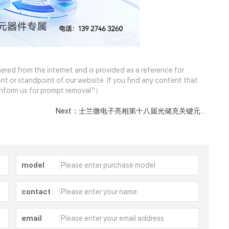
ered from the internet and is provided as a reference for
nt or standpoint of our website. If you find any content that
e inform us for prompt removal."）
Next：
士兰微电子亮相第十八届光储充关键元器
件技术创新研讨会
model
contact
email