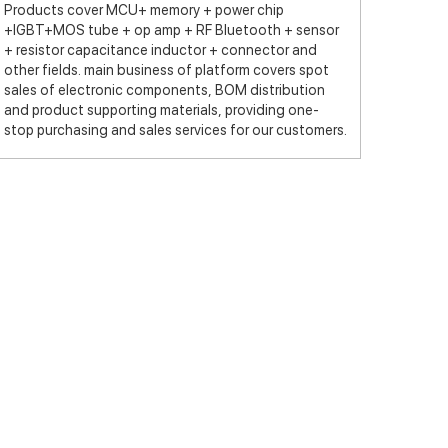
Products cover MCU+ memory + power chip
+IGBT+MOS tube + op amp + RF Bluetooth + sensor
+ resistor capacitance inductor + connector and
other fields. main business of platform covers spot
sales of electronic components, BOM distribution
and product supporting materials, providing one-
stop purchasing and sales services for our customers.