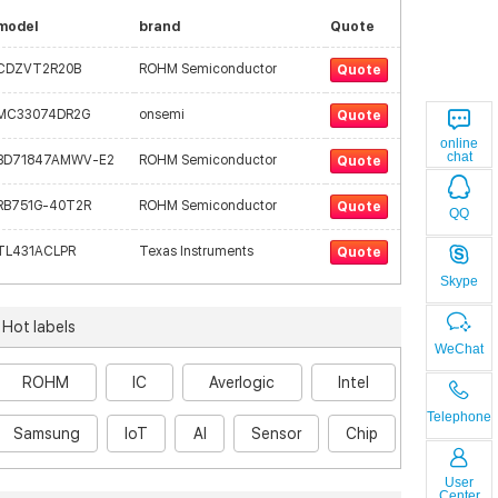
model
brand
Quote
CDZVT2R20B
ROHM Semiconductor
Quote
MC33074DR2G
onsemi
Quote
online
chat
BD71847AMWV-E2
ROHM Semiconductor
Quote
RB751G-40T2R
ROHM Semiconductor
Quote
QQ
TL431ACLPR
Texas Instruments
Quote
Skype
Hot labels
WeChat
ROHM
IC
Averlogic
Intel
Telephone
Samsung
IoT
AI
Sensor
Chip
User
Center