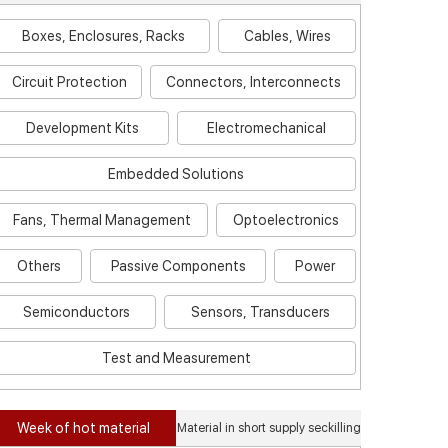
Boxes, Enclosures, Racks
Cables, Wires
Circuit Protection
Connectors, Interconnects
Development Kits
Electromechanical
Embedded Solutions
Fans, Thermal Management
Optoelectronics
Others
Passive Components
Power
Semiconductors
Sensors, Transducers
Test and Measurement
Week of hot material
Material in short supply seckilling