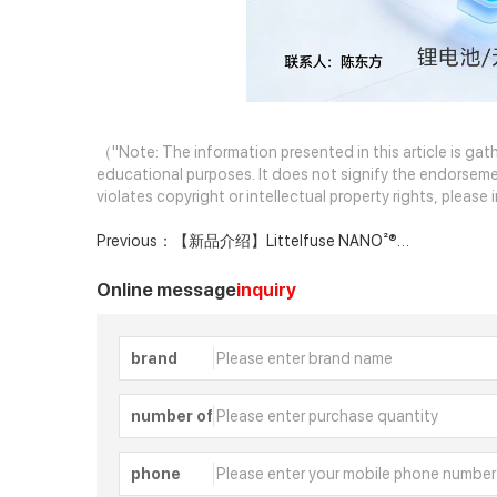
（"Note: The information presented in this article is gath
educational purposes. It does not signify the endorseme
violates copyright or intellectual property rights, pleas
Previous：
【新品介绍】Littelfuse NANO²®
SMD 708 系列保险丝为大电流 48 VDC AI 数据
中心提供保护
Online message
inquiry
brand
number of
phone