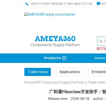
onl
+86 (21) 6401-6692
[M-F 9am-6pm UTC+8]
Components Supply Platform
BD71
Products
Home
Trade news
Applications
Enterpr
Ameya360 Component Supply Platform
>
Trade news
广和通Fiboclaw开发助手
Release time：2026-06-16
author