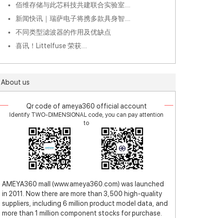
佰维存储与此芯科技共建联合实验室....
新闻快讯｜瑞萨电子将携多款具身智....
不同类型滤波器的作用及优缺点
喜讯！Littelfuse 荣获....
About us
Qr code of ameya360 official account
Identify TWO-DIMENSIONAL code, you can pay attention
to
AMEYA360 mall (www.ameya360.com) was launched
in 2011. Now there are more than 3,500 high-quality
suppliers, including 6 million product model data, and
more than 1 million component stocks for purchase.