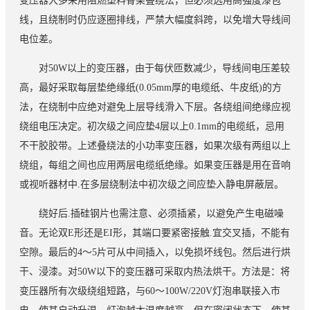
变压器大多采用阻燃塑料骨架叠绕法，但必须选用高强度漆包
线，且绕制时仍应逐圈排线，严禁大幅度斜跨，以免增大导线间
电位差。
对50W以上的变压器，由于每伏匝数减少，导线间电压差较
高，最好采取每层垫绝缘纸(0.05mm厚的电缆纸、牛皮纸)的方
法，在绕制中应绝对避免上层导线滑入下层。各绕组间绝缘应视
绕组电压决定。初次级之间应垫4层以上0.1mm的电缆纸，忌用
不干胶胶带。上述叠绕法的小功率变压器，如果次级有两组以上
绕组，每组之间也应用两层电缆纸绝缘。如果变压器是用在音响
或视听器材中.在多层绕制法中初次级之间应垫入静电屏蔽层。
绕好后.插硅钢片也需注意、必须插紧，以避免产生电磁噪
音。无论双E形还是EI形，其端口要紧密接触.宜交叉插，不能有
空隙。最后的4～5片可从中间插入，以免损坏线包。然后进行烘
干、浸漆。对50W以下的变压器可采取内热法烘干。方法是：将
变压器所有次级绕组短路，与60～100W/220V灯泡串联接入市