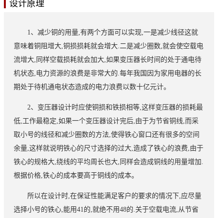
设计原理
1、减少铜的用量,有两个方面可以实现,一是减少线径这就
意味着铜阻增大,铜损损耗就会增大.二是减少圈数,就会使空载电
流增大,同样空载损耗就会加大,如果变压器长时间的处于通电待
机状态,电力资源的浪费是非常大的.每年我国因为家用电器的长
期处于待机通电状态造成的电力浪费以数十亿元计。
2、变压器设计时应使铜损和铁损相等,这样变压器的损耗最
低,工作最稳定,如果一个变压器设计完后,由于为节省铜线,而采
取小号的线径和减少圈数的方法,使得铁心窗口还有很多的空间
余量,这样就说明铁心的尺寸选择的过大,造成了铁心的浪费,由于
铁心的规格大,绕线的平均周长也大,同样会造成铜线的用量增加.
根据价格,铁心的成本要高于铜线的成本。
所以在设计时,在保证性能满足客户的要求的情况下,应尽量
选择小号的铁心,能用41的,就绝不用48的.关于空载电流,从节省