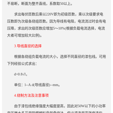
不易断，断面为整齐直线，系数取50以上。
求出每伏匝数后乘以220V即为初级匝数，乘以次级要求电
压数即为次级各绕组匝数。因为导线有电阻，电流流过时会有电
压降，求出的次级匝数应增加5～10%(根据负载电流选择，电流
大者可增加较大比例)。
3.导线直径的选择
根据各绕组负载电流的大小，选择不同直径的漆包线。可用
下列经验公式求出：
d=0.8√I，
单位：l--A.d(导线直径)--mm。
4.绕制方法及注意事项
由于漆包线绝缘强度大幅度提高，因此对50W以下的小功率