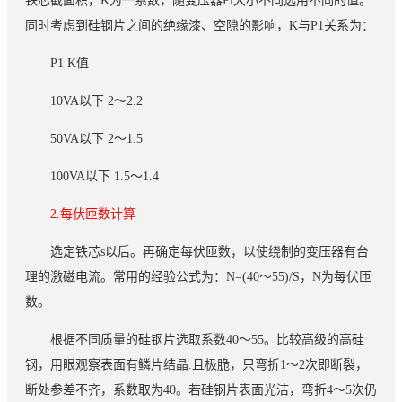
铁芯截面积，K为一系数，随变压器Pl大小不同选用不同的值。
同时考虑到硅钢片之间的绝缘漆、空隙的影响，K与P1关系为：
P1 K值
10VA以下 2～2.2
50VA以下 2～1.5
100VA以下 1.5～1.4
2.每伏匝数计算
选定铁芯s以后。再确定每伏匝数，以使绕制的变压器有台
理的激磁电流。常用的经验公式为：N=(40～55)/S，N为每伏匝
数。
根据不同质量的硅钢片选取系数40～55。比较高级的高硅
钢，用眼观察表面有鳞片结晶.且极脆，只弯折1～2次即断裂，
断处参差不齐，系数取为40。若硅钢片表面光洁，弯折4～5次仍