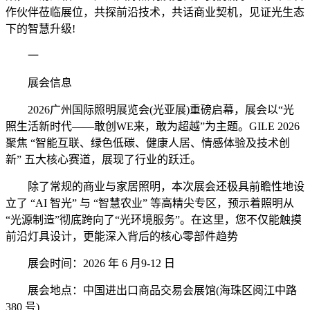
作伙伴莅临展位，共探前沿技术，共话商业契机，见证光生态
下的智慧升级!
一
展会信息
2026广州国际照明展览会(光亚展)重磅启幕，展会以“光
照生活新时代——敢创WE来，敢为超越”为主题。GILE 2026
聚焦 “智能互联、绿色低碳、健康人居、情感体验及技术创
新” 五大核心赛道，展现了行业的跃迁。
除了常规的商业与家居照明，本次展会还极具前瞻性地设
立了 “AI 智光” 与 “智慧农业” 等高精尖专区，预示着照明从
“光源制造”彻底跨向了“光环境服务”。在这里，您不仅能触摸
前沿灯具设计，更能深入背后的核心零部件趋势
展会时间：2026 年 6 月9-12 日
展会地点：中国进出口商品交易会展馆(海珠区阅江中路
380 号)