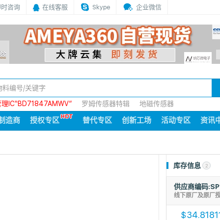
即时咨询
在线客服
Skype
企业微信
IC“BD71847AMWV”
罗姆传感器特辑
地磁传感器
制造商
授权专区
替代专区
创新工场
活动专区
资讯
库存信息
2
供应商编码:SP
线下原厂及原厂
34.8181
$