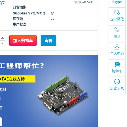
Skype
87
2026-07-31
订货周期
--
Supplier SPQ/MOQ
1/1
库存地
企业微信
--
生产批次
--
电话
加入购物车
询价
个人中心
购物车
历史记录