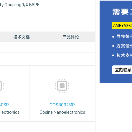
ty Coupling 1/4 BSPF
技术文档
产品评论
立刻联系
40SR
COS8092MR
lectronics
Cosine Nanoelectronics