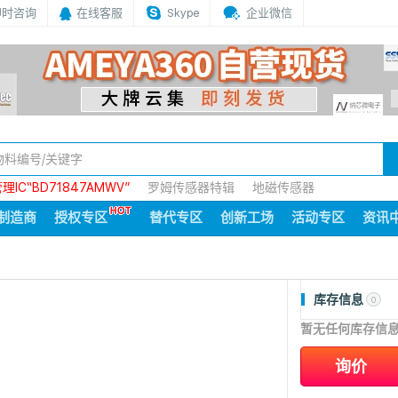
即时咨询
在线客服
Skype
企业微信
IC“BD71847AMWV”
罗姆传感器特辑
地磁传感器
制造商
授权专区
替代专区
创新工场
活动专区
资讯
库存信息
0
暂无任何库存信
询价