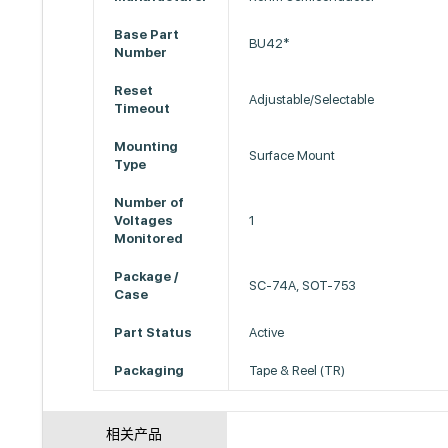
Base Part
BU42*
Number
Reset
Adjustable/Selectable
Timeout
Mounting
Surface Mount
Type
Number of
Voltages
1
Monitored
Package /
SC-74A, SOT-753
Case
Part Status
Active
Packaging
Tape & Reel (TR)
相关产品