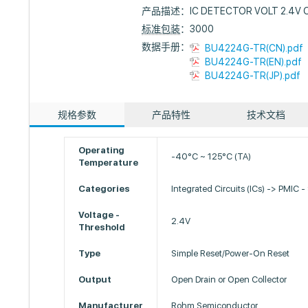
产品描述：
IC DETECTOR VOLT 2.4V
标准包装
：3000
数据手册：
BU4224G-TR(CN).pdf
BU4224G-TR(EN).pdf
BU4224G-TR(JP).pdf
规格参数
产品特性
技术文档
Operating
-40°C ~ 125°C (TA)
Temperature
Categories
Integrated Circuits (ICs) -> PMIC -
Voltage -
2.4V
Threshold
Type
Simple Reset/Power-On Reset
Output
Open Drain or Open Collector
Manufacturer
Rohm Semiconductor