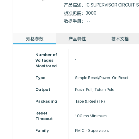
产品描述：
IC SUPERVISOR CIRCUIT 
标准包装
：3000
数据手册： --
规格参数
产品特性
技术文档
Number of
Voltages
1
Monitored
Type
Simple Reset/Power-On Reset
Output
Push-Pull, Totem Pole
Packaging
Tape & Reel (TR)
Reset
100 ms Minimum
Timeout
Family
PMIC - Supervisors