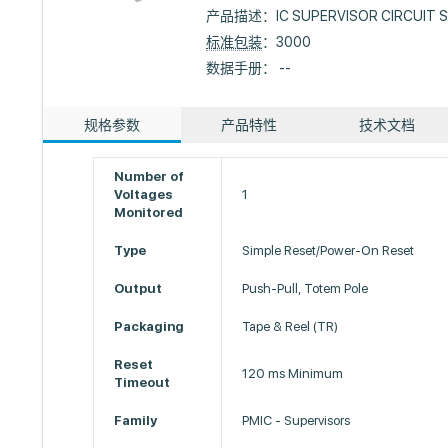
产品描述：
IC SUPERVISOR CIRCUIT 
标准包装
：3000
数据手册： --
规格参数
产品特性
技术文档
Number of
Voltages
1
Monitored
Type
Simple Reset/Power-On Reset
Output
Push-Pull, Totem Pole
Packaging
Tape & Reel (TR)
Reset
120 ms Minimum
Timeout
Family
PMIC - Supervisors