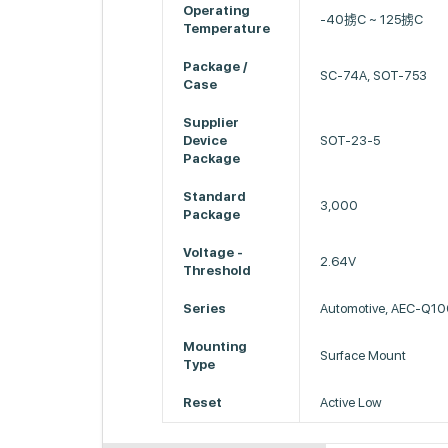
Operating
-40掳C ~ 125掳C
Temperature
Package /
SC-74A, SOT-753
Case
Supplier
Device
SOT-23-5
Package
Standard
3,000
Package
Voltage -
2.64V
Threshold
Series
Automotive, AEC-Q1
Mounting
Surface Mount
Type
Reset
Active Low