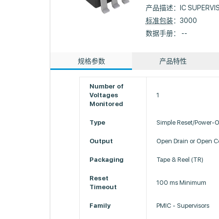
产品描述：
IC SUPERVI
标准包装
：3000
数据手册： --
规格参数
产品特性
Number of
Voltages
1
Monitored
Type
Simple Reset/Power-O
Output
Open Drain or Open Co
Packaging
Tape & Reel (TR)
Reset
100 ms Minimum
Timeout
Family
PMIC - Supervisors