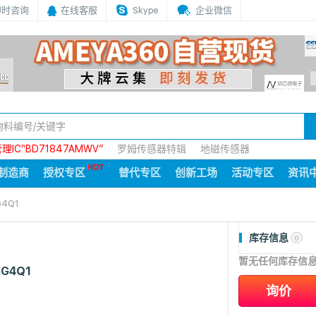
即时咨询
在线客服
Skype
企业微信
IC“BD71847AMWV”
罗姆传感器特辑
地磁传感器
制造商
授权专区
替代专区
创新工场
活动专区
资讯
G4Q1
库存信息
0
暂无任何库存信
RG4Q1
询价