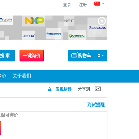
登录
注册
搜 索
一键询价
购物车
0
中心
关于我们
分享到：
发现错误
到货提醒
息但可询价