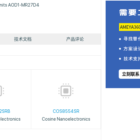
 units AOD1-MR27D4
技术文档
产品评论
立刻联系
2SRB
COS8554SR
lectronics
Cosine Nanoelectronics