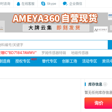
即时咨询
在线客服
Skype
企业微信
IC“BD71847AMWV”
罗姆传感器特辑
地磁传感器
制造商
授权专区
替代专区
创新工场
活动专区
资讯
库存信息
0
暂无任何库存信
询价