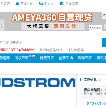
即时咨询
在线客服
Skype
企业微信
IC“BD71847AMWV”
罗姆传感器特辑
地磁传感器
制造商
授权专区
替代专区
创新工场
活动专区
资讯
库存信息
2
供应商编码:SP
线下原厂及原厂
12.0753
$