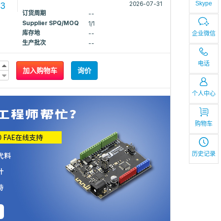
Skype
33
2026-07-31
订货周期
--
Supplier SPQ/MOQ
1/1
库存地
企业微信
--
生产批次
--
电话
加入购物车
询价
个人中心
购物车
历史记录