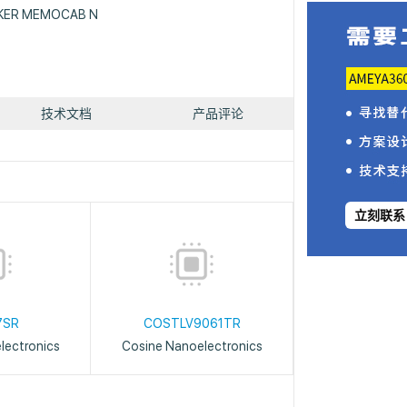
KER MEMOCAB N
技术文档
产品评论
立刻联系
7SR
COSTLV9061TR
lectronics
Cosine Nanoelectronics