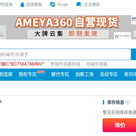
即时咨询
在线客服
Skype
企业微信
IC“BD71847AMWV”
罗姆传感器特辑
地磁传感器
制造商
授权专区
替代专区
创新工场
活动专区
资讯
库存信息
0
暂无任何库存信
询价